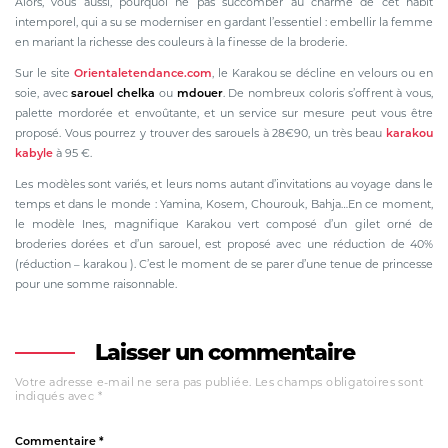
Alors, vous aussi, pourquoi ne pas succomber au charme de cet habit
intemporel, qui a su se moderniser en gardant l’essentiel : embellir la femme
en mariant la richesse des couleurs à la finesse de la broderie.
Sur le site
Orientaletendance.com
, le Karakou se décline en velours ou en
soie, avec
sarouel chelka
ou
mdouer
. De nombreux coloris s’offrent à vous,
palette mordorée et envoûtante, et un service sur mesure peut vous être
proposé. Vous pourrez y trouver des sarouels à 28€90, un très beau
karakou
kabyle
à 95 €.
Les modèles sont variés, et leurs noms autant d’invitations au voyage dans le
temps et dans le monde : Yamina, Kosem, Chourouk, Bahja…En ce moment,
le modèle Ines, magnifique Karakou vert composé d’un gilet orné de
broderies dorées et d’un sarouel, est proposé avec une réduction de 40%
(réduction – karakou ). C’est le moment de se parer d’une tenue de princesse
pour une somme raisonnable.
Laisser un commentaire
Votre adresse e-mail ne sera pas publiée.
Les champs obligatoires sont
indiqués avec
*
Commentaire
*