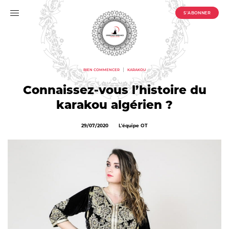
S'ABONNER
|
BIEN COMMENCER
KARAKOU
Connaissez-vous l’histoire du
karakou algérien ?
Publié
Auteur
29/07/2020
L'équipe OT
le