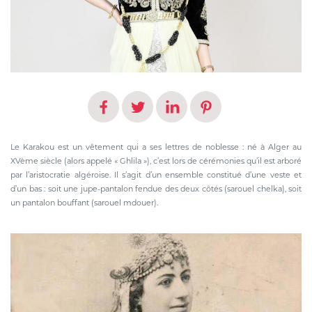
Le Karakou est un vêtement qui a ses lettres de noblesse : né à Alger au
XVème siècle (alors appelé « Ghlila »), c’est lors de cérémonies qu’il est arboré
par l’aristocratie algéroise. Il s’agit d’un ensemble constitué d’une veste et
d’un bas : soit une jupe-pantalon fendue des deux côtés (sarouel chelka), soit
un pantalon bouffant (sarouel mdouer).