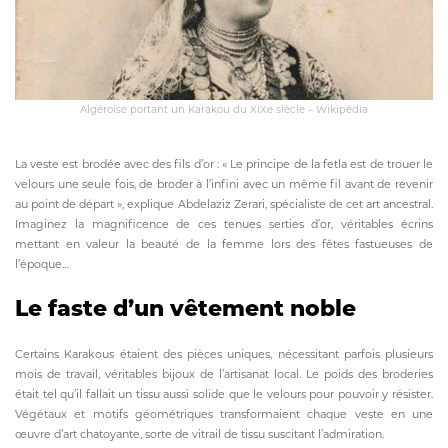
Algéroise portant un Karakou du XIXe siècle – Wikipédia
La veste est brodée avec des fils d’or : « Le principe de la fetla est de trouer le
velours une seule fois, de broder à l’infini avec un même fil avant de revenir
au point de départ », explique Abdelaziz Zerari, spécialiste de cet art ancestral.
Imaginez la magnificence de ces tenues serties d’or, véritables écrins
mettant en valeur la beauté de la femme lors des fêtes fastueuses de
l’époque…
Le faste d’un vêtement noble
Certains Karakous étaient des pièces uniques, nécessitant parfois plusieurs
mois de travail, véritables bijoux de l’artisanat local. Le poids des broderies
était tel qu’il fallait un tissu aussi solide que le velours pour pouvoir y résister.
Végétaux et motifs géométriques transformaient chaque veste en une
œuvre d’art chatoyante, sorte de vitrail de tissu suscitant l’admiration.